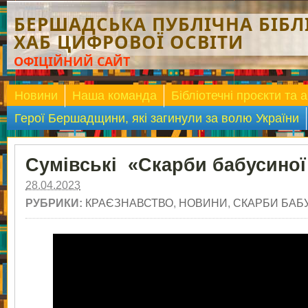
БЕРШАДСЬКА ПУБЛІЧНА БІБЛІ
ХАБ ЦИФРОВОЇ ОСВІТИ
ОФІЦІЙНИЙ САЙТ
Новини
Наша команда
Бібліотечні проєкти та а
Герої Бершадщини, які загинули за волю України
Сумівські «Скарби бабусиної
28.04.2023
РУБРИКИ:
КРАЄЗНАВСТВО
,
НОВИНИ
,
СКАРБИ БАБ