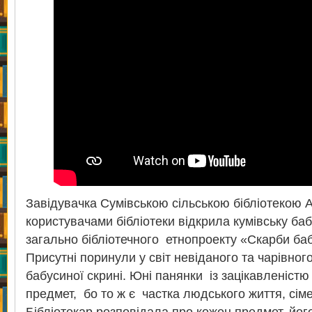
Завідувачка Сумівською сільською бібліотекою 
користувачами бібліотеки відкрила кумівську ба
загально бібліотечного етнопроекту «Скарби баб
Присутні поринули у світ невіданого та чарівног
бабусиної скрині. Юні панянки із зацікавленіст
предмет, бо то ж є частка людського життя, сім