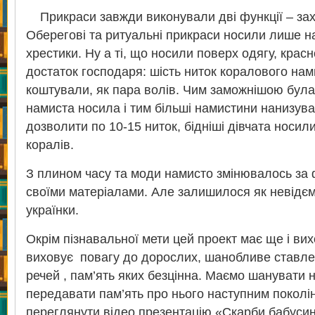
Прикраси завжди виконували дві функції – зах
Оберегові та ритуальні прикраси носили лише на 
хрестики. Ну а ті, що носили поверх одягу, кра
достаток господаря: шість ниток коралового нам
коштували, як пара волів. Чим заможнішою була 
намиста носила і тим більші намистини нанизува
дозволити по 10-15 ниток, бідніші дівчата носил
коралів.
З плином часу та моди намисто змінювалось за
своїми матеріалами. Але залишилося як невідє
українки.
Окрім пізнавальної мети цей проект має ще і вих
виховує повагу до дорослих, шанобливе ставлен
речей , пам’ять яких безцінна. Маємо шанувати 
передавати пам’ять про нього наступним покол
переглянути відео презентацію «Скарби бабусино