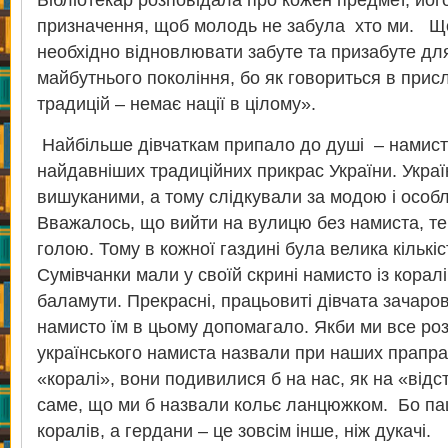
Бібліотекар розповідала про кожен предмет, його
призначення, щоб молодь не забула хто ми. Що
необхідно відновлювати забуте та призабуте для
майбутнього покоління, бо як говориться в присл
традицій – немає нації в цілому».
Найбільше дівчаткам припало до душі – намист
найдавніших традиційних прикрас України. Укра
вишуканими, а тому слідкували за модою і особ
Вважалось, що вийти на вулицю без намиста, те
голою. Тому в кожної газдині була велика кількіс
Сумівчанки мали у своїй скрині намисто із коралі
баламути. Прекрасні, працьовиті дівчата зачаро
намисто їм в цьому допомагало. Якби ми все роз
українського намиста назвали при наших прапр
«коралі», вони подивилися б на нас, як на «відс
саме, що ми б назвали кольє ланцюжком. Бо пац
коралів, а гердани – це зовсім інше, ніж дукачі.