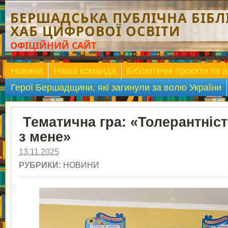
БЕРШАДСЬКА ПУБЛІЧНА БІБЛІ
ХАБ ЦИФРОВОЇ ОСВІТИ
ОФІЦІЙНИЙ САЙТ
Новини
Наша команда
Бібліотечні проєкти та а
Герої Бершадщини, які загинули за волю України
Тематична гра: «Толерантніс
з мене»
13.11.2025
РУБРИКИ:
НОВИНИ