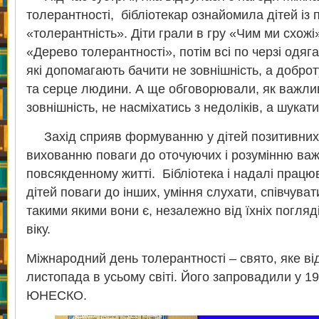
толерантності, бібліотекар ознайомила дітей із
«толерантність». Діти грали в гру «Чим ми схож
«Дерево толерантності», потім всі по черзі одяг
які допомагають бачити не зовнішність, а доброту
та серце людини. А ще обговорювали, як важли
зовнішність, не насміхатись з недоліків, а шука
Захід сприяв формуванню у дітей позитивних я
вихованню поваги до оточуючих і розумінню важ
повсякденному житті. Бібліотека і надалі прац
дітей поваги до інших, уміння слухати, співчува
такими якими вони є, незалежно від їхніх погляді
віку.
Міжнародний день толерантності – свято, яке ві
листопада в усьому світі. Його запровадили у 1
ЮНЕСКО.