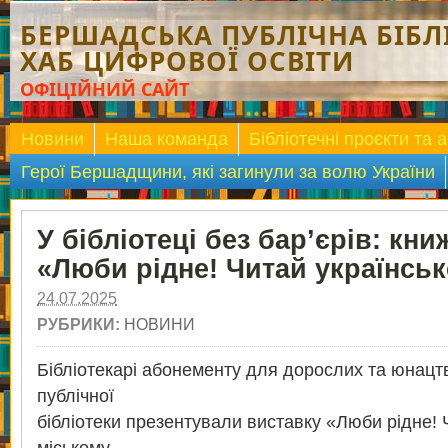
БЕРШАДСЬКА ПУБЛІЧНА БІБЛІ
ХАБ ЦИФРОВОЇ ОСВІТИ
ОФІЦІЙНИЙ САЙТ
Новини
Наша команда
Бібліотечні проєкти та а
Герої Бершадщини, які загинули за волю України
У бібліотеці без бар’єрів: кни
«Люби рідне! Читай українськ
24.07.2025
РУБРИКИ:
НОВИНИ
Бібліотекарі абонементу для дорослих та юнац
публічної
бібліотеки презентували виставку «Люби рідне! Ч