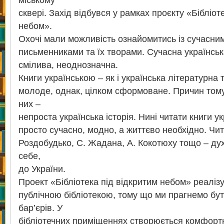
міському
сквері. Захід відбувся у рамках проєкту «Бібліот
небом».
Охочі мали можливість ознайомитись із сучасни
письменниками та їх творами. Сучасна українськ
смілива, неоднозначна.
Книги українською – як і українська літературна 
молоде, однак, цілком сформоване. Причин тому
них –
непроста українська історія. Нині читати книги у
просто сучасно, модно, а життєво необхідно. Чит
Роздобудько, С. Жадана, А. Кокотюху тощо – ду
себе,
до України.
Проект «Бібліотека під відкритим небом» реалі
публічною бібліотекою, тому що ми прагнемо бут
бар’єрів. У
бібліотечних приміщеннях створюється комфортн