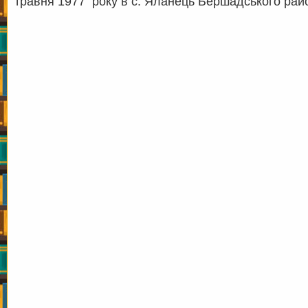
травня 1977 року в с. Яланець Бершадського ра