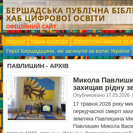
БЕРШАДСЬКА ПУБЛІЧНА БІБЛІ
ХАБ ЦИФРОВОЇ ОСВІТИ
ОФІЦІЙНИЙ САЙТ
Новини
Наша команда
Бібліотечні проєкти та а
Герої Бершадщини, які загинули за волю України
ПАВЛИШИН - АРХІВ
Микола Павлиш
захищав рідну 
Опубликовано 17.05.2026
17 травня 2026 року мин
передчасної смерті зах
земляка Павлишина Ми
Павлишин Микола Васи