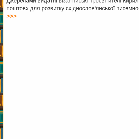
джерелами видатні візантійські просвітителі Кири
поштовх для розвитку східнослов’янської писемно
>>>