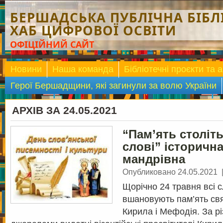
БЕРШАДСЬКА ПУБЛІЧНА БІБЛІ
ХАБ ЦИФРОВОЇ ОСВІТИ
ОФІЦІЙНИЙ САЙТ
Новини
Наша команда
Бібліотечні проєкти та а
Герої Бершадщини, які загинули за волю України
АРХІВ ЗА 24.05.2021
“Пам’ять століть
слові” історичн
мандрівна
Опубликовано 24.05.2021
Щорічно 24 травня всі с
вшановують пам’ять св
Кирила і Мефодія. За р