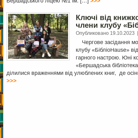
Бершадського ліцею №1 ім. […]
>>>
Ключі від книжк
члени клубу «Бі
Опубликовано 19.10.2023
Чергове засідання мол
клубу «БібліоHause» від
гарного настрою. Юні к
«Бершадська бібліотек
ділилися враженнями від улюблених книг, де осінн
>>>