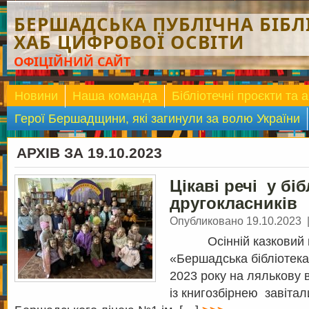
БЕРШАДСЬКА ПУБЛІЧНА БІБЛІ
ХАБ ЦИФРОВОЇ ОСВІТИ
ОФІЦІЙНИЙ САЙТ
Новини
Наша команда
Бібліотечні проєкти та а
Герої Бершадщини, які загинули за волю України
АРХІВ ЗА 19.10.2023
Цікаві речі у бі
другокласників
Опубликовано 19.10.2023
Осінній казковий кн
«Бершадська бібліотек
2023 року на лялькову 
із книгозбірнею завітали