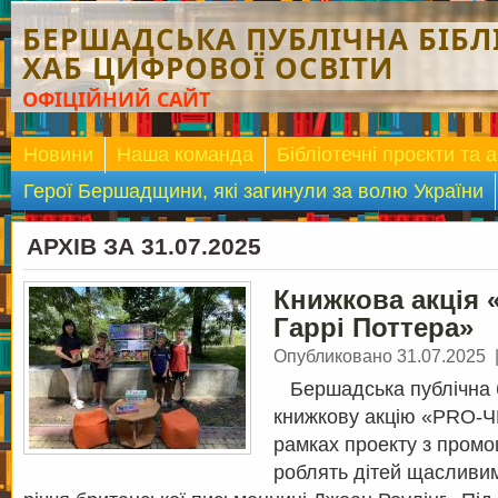
БЕРШАДСЬКА ПУБЛІЧНА БІБЛІ
ХАБ ЦИФРОВОЇ ОСВІТИ
ОФІЦІЙНИЙ САЙТ
Новини
Наша команда
Бібліотечні проєкти та а
Герої Бершадщини, які загинули за волю України
АРХІВ ЗА 31.07.2025
Книжкова акція
Гаррі Поттера»
Опубликовано 31.07.2025
Бершадська публічна б
книжкову акцію «PRO-Ч
рамках проекту з промоц
роблять дітей щасливим