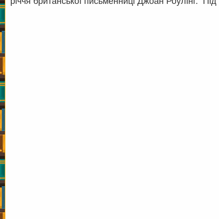
річчя британської письменниці Джоан Роулінг. Під