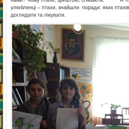
нами? Чому птахи, зрештою, співають. А ті, 
улюбленці – птахи, знайшли поради: яких птахів
доглядати та лікувати.