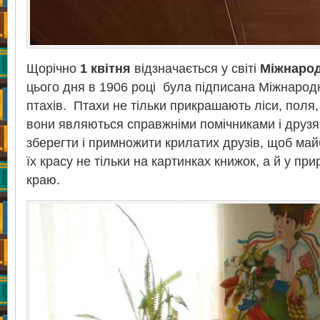
Щорічно
1 квітня
відзначається у світі
Міжнарод
цього дня в 1906 році була підписана Міжнарод
птахів. Птахи не тільки прикрашають ліси, поля,
вони являються справжніми помічниками і друз
зберегти і примножити крилатих друзів, щоб ма
їх красу не тільки на картинках книжок, а й у п
краю.