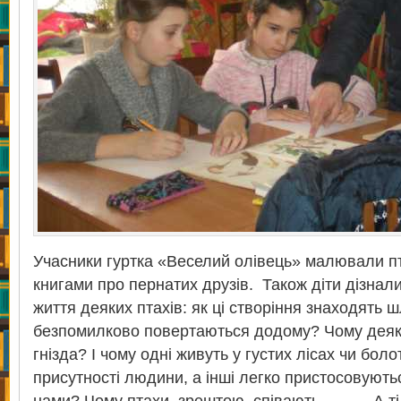
Учасники гуртка «Веселий олівець» малювали п
книгами про пернатих друзів. Також діти дізнали
життя деяких птахів: як ці створіння знаходять ш
безпомилково повертаються додому? Чому деякі
гнізда? І чому одні живуть у густих лісах чи бол
присутності людини, а інші легко пристосовуютьс