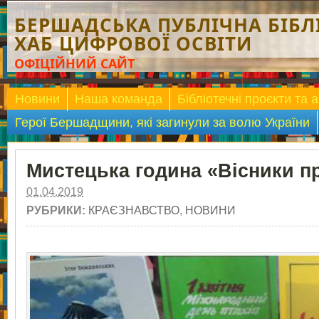
БЕРШАДСЬКА ПУБЛІЧНА БІБЛІ
ХАБ ЦИФРОВОЇ ОСВІТИ
ОФІЦІЙНИЙ САЙТ
Новини
Наша команда
Бібліотечні проєкти та а
Герої Бершадщини, які загинули за волю України
Мистецька година «Вісники п
01.04.2019
РУБРИКИ:
КРАЄЗНАВСТВО
,
НОВИНИ