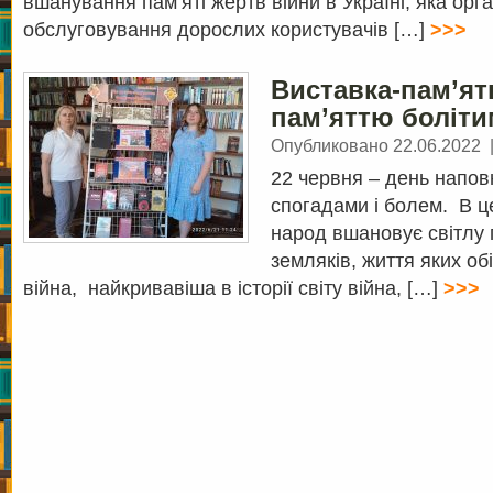
вшанування пам’яті жертв війни в Україні, яка орга
обслуговування дорослих користувачів […]
>>>
Виставка-пам’ят
пам’яттю боліти
Опубликовано 22.06.2022
22 червня – день напов
спогадами і болем. В ц
народ вшановує світлу 
земляків, життя яких об
війна, найкривавіша в історії світу війна, […]
>>>