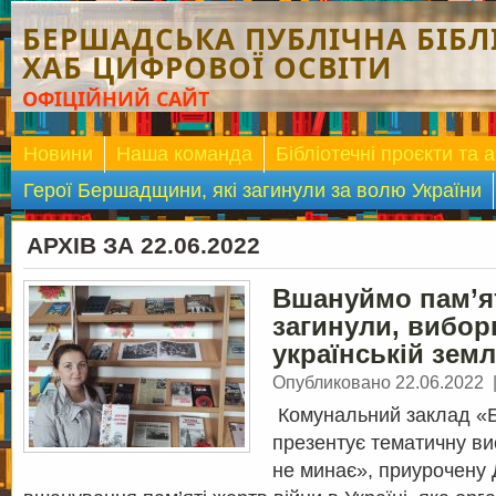
БЕРШАДСЬКА ПУБЛІЧНА БІБЛІ
ХАБ ЦИФРОВОЇ ОСВІТИ
ОФІЦІЙНИЙ САЙТ
Новини
Наша команда
Бібліотечні проєкти та а
Герої Бершадщини, які загинули за волю України
АРХІВ ЗА 22.06.2022
Вшануймо пам’ят
загинули, вибо
українській земл
Опубликовано 22.06.2022
Комунальний заклад «Б
презентує тематичну вис
не минає», приурочену 