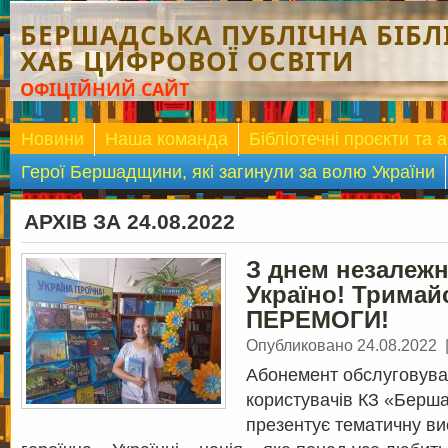
БЕРШАДСЬКА ПУБЛІЧНА БІБЛІ
ХАБ ЦИФРОВОЇ ОСВІТИ
ОФІЦІЙНИЙ САЙТ
Новини
Наша команда
Бібліотечні проєкти та а
Герої Бершадщини, які загинули за волю України
АРХІВ ЗА 24.08.2022
З днем незалежн
Україно! Тримай
ПЕРЕМОГИ!
Опубликовано 24.08.2022
Абонемент обслуговува
користувачів КЗ «Берша
презентує тематичну ви